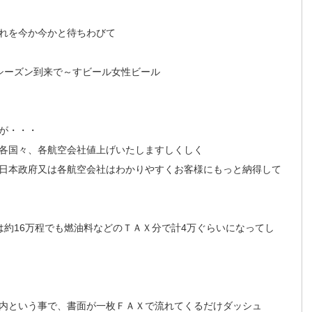
れを今か今かと待ちわびて
シーズン到来で～すビール女性ビール
が・・・
各国々、各航空会社値上げいたしますしくしく
日本政府又は各航空会社はわかりやすくお客様にもっと納得して
は約16万程でも燃油料などのＴＡＸ分で計4万ぐらいになってし
案内という事で、書面が一枚ＦＡＸで流れてくるだけダッシュ