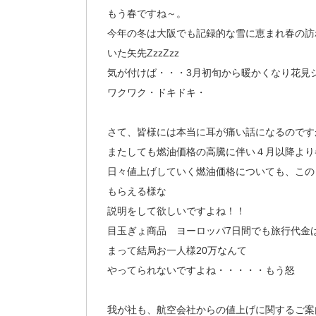
もう春ですね～。
今年の冬は大阪でも記録的な雪に恵まれ春の訪
いた矢先ZzzZzz
気が付けば・・・3月初旬から暖かくなり花見
ワクワク・ドキドキ・
さて、皆様には本当に耳が痛い話になるのです
またしても燃油価格の高騰に伴い４月以降より
日々値上げしていく燃油価格についても、この
もらえる様な
説明をして欲しいですよね！！
目玉ぎょ商品 ヨーロッパ7日間でも旅行代金
まって結局お一人様20万なんて
やってられないですよね・・・・・もう怒
我が社も、航空会社からの値上げに関するご