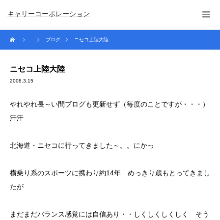
キャリーコーポレーション
ブログ
ニセコ上陸大陸
ニセコ上陸大陸
2008.3.15
やれやれ長～い間ブログも更新せず（毎度のことですが・・・）
汗汗
北海道・ニセコに行ってきました～。。にかっ
横乗り系のスポーツに携わり約14年 めっきり歳もとってきまし
たが
まだまだバランス感覚には自信あり・・しくしくしくしく そう