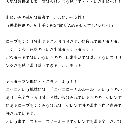
天気は超快晴太陽 雪は今ひとつな感じで・・・いざ山頂へ！！
山頂からの眺めは最高でしたねにかっ女性！
（携帯撮影のため上手くPCに取り込めませんでしたパンダ）
ロープをくぐり登山すること３０分さすがに疲れて体ガタガタ。
しくしく少し休憩のちいざ出陣ダッシュダッシュ
パウダーまではいかないものの、日常生活では味わえないスリリ
ングさを感じ滑り落ちてきました。チョキ
ヤッターマン風に・・ご説明しよう！！
ニセコという地域には、「ニセコローカルルール」というものが
あり、完全立ち入り禁止区域が設けられているものの、ゲレンデ
にあるロープをくぐらなければ、ゲレンデ外の滑走も自己責任で
許されています。
という事で、スキー、スノーボードでゲレンデを滑る楽しさだけ